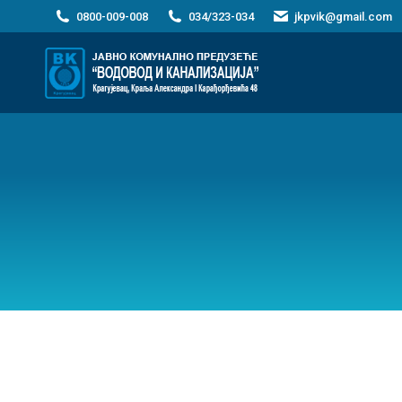
0800-009-008
034/323-034
jkpvik@gmail.com