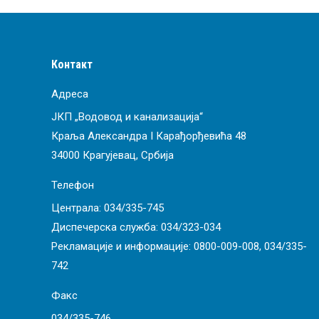
Контакт
Адреса
ЈКП „Водовод и канализација“
Краља Александра I Карађорђевића 48
34000 Крагујевац, Србија
Телефон
Централа:
034/335-745
Диспечерска служба:
034/323-034
Рекламације и информације:
0800-009-008
,
034/335-
742
Факс
034/335-746