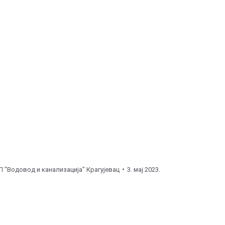
00
до
11:00
часова ), поправка шелне.
о
14:00
часова ), поправка хидранта.
ић ( од
08:00
до
10:00
часова ), поправка затварача.
:00
часова ), поправка прикључка.
асова ), поправка прикључка.
асова ), поправка прикључка.
П "Водовод и канализација" Крагујевац
3. мај 2023.