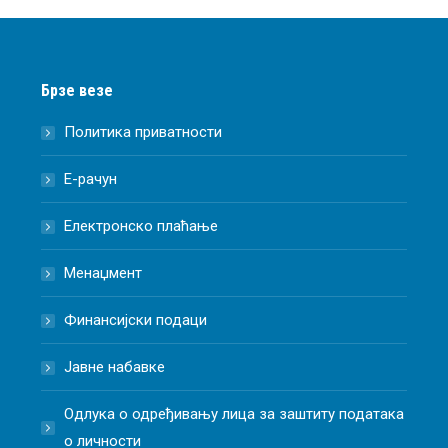
Брзе везе
Политика приватности
Е-рачун
Електронско плаћање
Менаџмент
Финансијски подаци
Јавне набавке
Одлука о одређивању лица за заштиту података
о личности