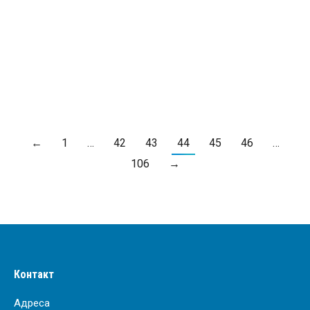
Квалитет воде
Од
ЈКП "Водовод и канализација" Крагујевац
25. септембар 2023.
ПРОЧИТАЈ ВИШЕ
←
1
…
42
43
44
45
46
…
106
→
Контакт
Адреса