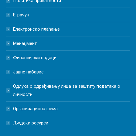
Политика приватности
Е-рачун
Електронско плаћање
Менаџмент
Финансијски подаци
Јавне набавке
Одлука о одређивању лица за заштиту података о
личности
Организациона шема
Људски ресурси