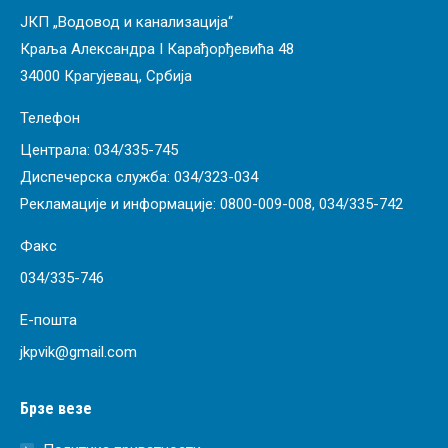
ЈКП „Водовод и канализација“
Краља Александра I Карађорђевића 48
34000 Крагујевац, Србија
Телефон
Централа:
034/335-745
Диспечерска служба:
034/323-034
Рекламације и информације:
0800-009-008
,
034/335-742
Факс
034/335-746
Е-пошта
jkpvik@gmail.com
Брзе везе