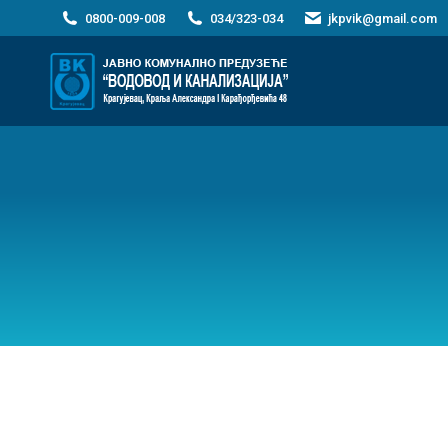
0800-009-008
034/323-034
jkpvik@gmail.com