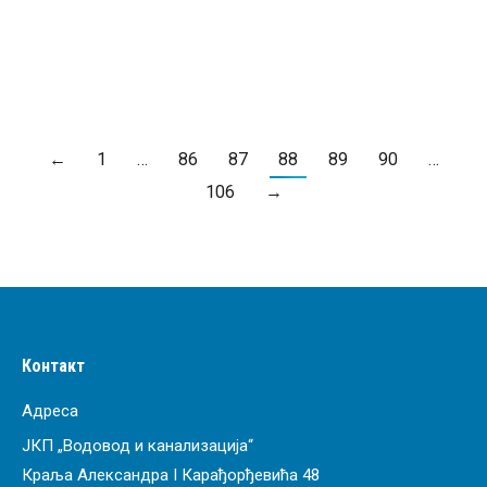
ПРОЧИТАЈ ВИШЕ
←
1
…
86
87
88
89
90
…
106
→
Контакт
Адреса
ЈКП „Водовод и канализација“
Краља Александра I Карађорђевића 48