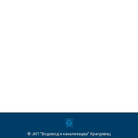
Хаваријска искључења 26.09.2022.
Хаваријска искључења
Од
ЈКП "Водовод и канализација" Крагујевац
26. септембар 2022.
Станово, ул. Светоандрејске скупштине,
Центар, угао Др. Зорана Ђинђића – Саве
Ковачевића, Сајмиште, ул. Саве Ковачевића 62
…
© ЈКП ”Водовод и канализација” Крагујевац