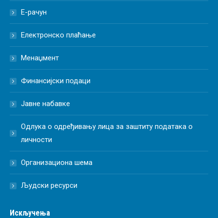
Е-рачун
Електронско плаћање
Менаџмент
Финансијски подаци
Јавне набавке
Одлука о одређивању лица за заштиту података о
личности
Организациона шема
Људски ресурси
Искључења