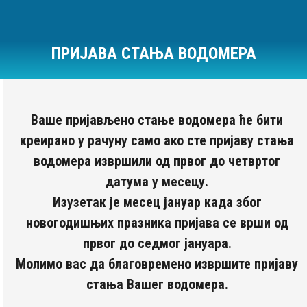
ПРИЈАВА СТАЊА ВОДОМЕРА
Ви сте овде:
Ваше пријављено стање водомера ће бити
креирано у рачуну само ако сте пријаву стања
водомера извршили од првог до четвртог
датума у месецу.
Изузетак је месец јануар када због
новогодишњих празника пријава се врши од
првог до седмог јануара.
Молимо вас да благовремено извршите пријаву
стања Вашег водомера.