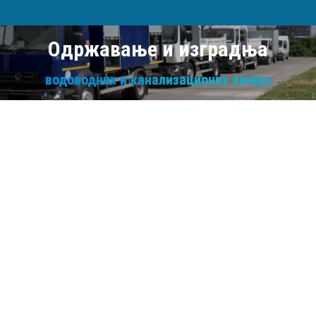
Одржавање и изградња
водоводних и канализационих линија
ЈКП „Водовод и канализација“
Крагујевац у потпуности је опремљено
комплетном механизацијом за
извођење радова на изградњи
водоводних линија, линија фекалне
канализације као и атмосферске