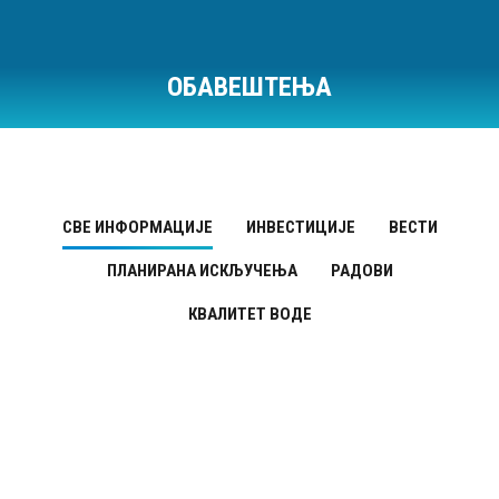
ОБАВЕШТЕЊА
Ви сте овде:
СВЕ ИНФОРМАЦИЈЕ
ИНВЕСТИЦИЈЕ
ВЕСТИ
ПЛАНИРАНА ИСКЉУЧЕЊА
РАДОВИ
КВАЛИТЕТ ВОДЕ
Планирана искључења
АПР
28