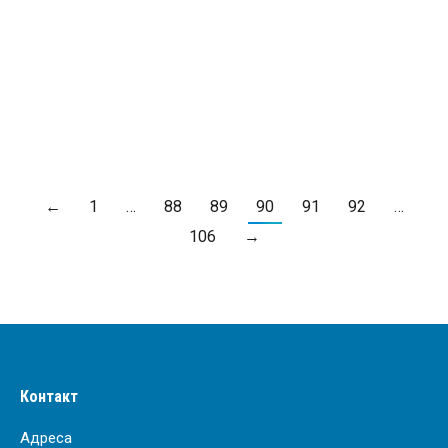
Квалитет воде
Од
ЈКП "Водовод и канализација" Крагујевац
19. април 2021.
ПРОЧИТАЈ ВИШЕ
←
1
…
88
89
90
91
92
…
106
→
Контакт
Адреса