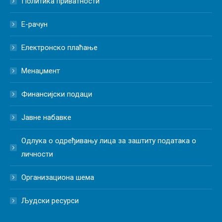
Политика приватности
Е-рачун
Електронско плаћање
Менаџмент
Финансијски подаци
Јавне набавке
Одлука о одређивању лица за заштиту података о
личности
Организациона шема
Људски ресурси