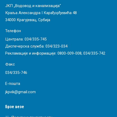
ЈКП „Водовод и канализација“
Краља Александра I Карађорђевића 48
34000 Крагујевац, Србија
Телефон
Централа:
034/335-745
Диспечерска служба:
034/323-034
Рекламације и информације:
0800-009-008
,
034/335-742
Факс
034/335-746
Е-пошта
jkpvik@gmail.com
Брзе везе