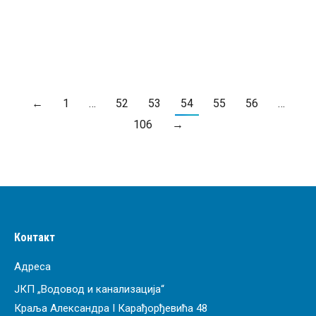
ПРОЧИТАЈ ВИШЕ
←
1
…
52
53
54
55
56
…
106
→
Контакт
Адреса
ЈКП „Водовод и канализација“
Краља Александра I Карађорђевића 48