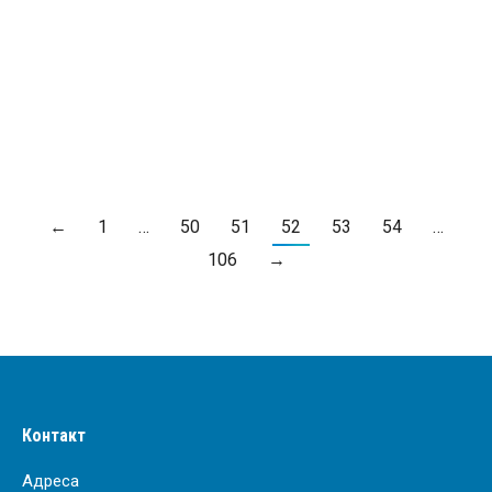
Планирана искључења
Од
ЈКП "Водовод и канализација" Крагујевац
16. март 2023.
ПРОЧИТАЈ ВИШЕ
←
1
…
50
51
52
53
54
…
106
→
Контакт
Адреса