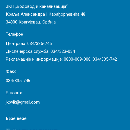
ЈКП „Водовод и канализација“
Краља Александра I Карађорђевића 48
34000 Крагујевац, Србија
Телефон
Централа:
034/335-745
Диспечерска служба:
034/323-034
Рекламације и информације:
0800-009-008
,
034/335-742
Факс
034/335-746
Е-пошта
jkpvik@gmail.com
Брзе везе