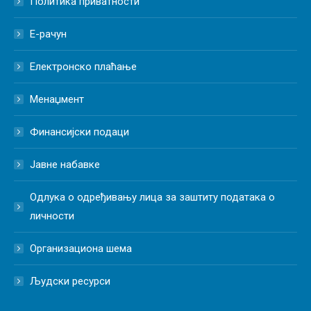
Политика приватности
Е-рачун
Електронско плаћање
Менаџмент
Финансијски подаци
Јавне набавке
Одлука о одређивању лица за заштиту података о
личности
Организациона шема
Људски ресурси