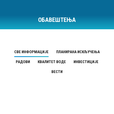
ОБАВЕШТЕЊА
Ви сте овде:
СВЕ ИНФОРМАЦИЈЕ
ПЛАНИРАНА ИСКЉУЧЕЊА
РАДОВИ
КВАЛИТЕТ ВОДЕ
ИНВЕСТИЦИЈЕ
ВЕСТИ
Планирана искључења
МАР
3