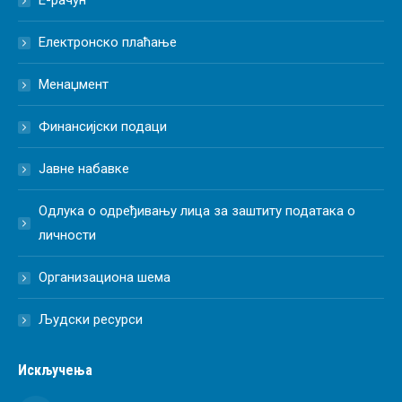
Е-рачун
Електронско плаћање
Менаџмент
Финансијски подаци
Јавне набавке
Одлука о одређивању лица за заштиту података о
личности
Организациона шема
Људски ресурси
Искључења