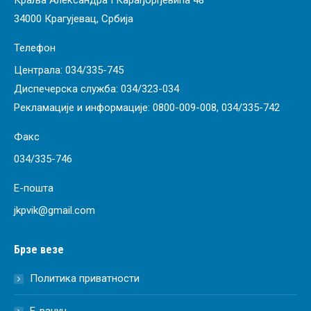
Краља Александра I Карађорђевића 48
34000 Крагујевац, Србија
Телефон
Централа:
034/335-745
Диспечерска служба:
034/323-034
Рекламације и информације:
0800-009-008
,
034/335-742
Факс
034/335-746
Е-пошта
jkpvik@gmail.com
Брзе везе
Политика приватности