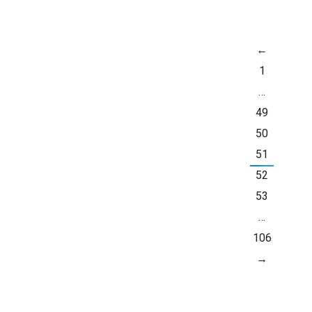
←
МАЈ
1
23
…
49
50
51
52
53
…
106
→