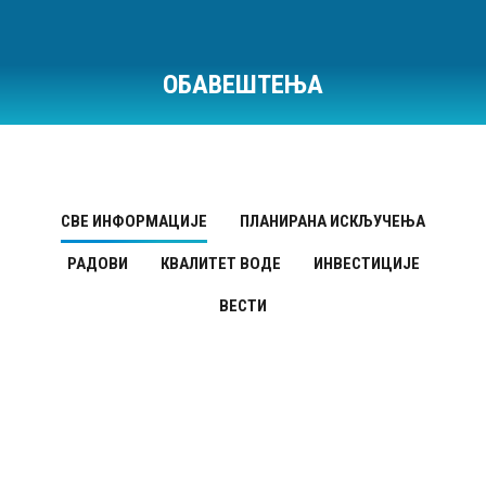
ОБАВЕШТЕЊА
Ви сте овде:
СВЕ ИНФОРМАЦИЈЕ
ПЛАНИРАНА ИСКЉУЧЕЊА
РАДОВИ
КВАЛИТЕТ ВОДЕ
ИНВЕСТИЦИЈЕ
ВЕСТИ
Планирана искључења
МАЈ
8