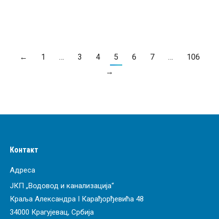
ПРОЧИТАЈ ВИШЕ
←
1
…
3
4
5
6
7
…
106
→
Контакт
Адреса
ЈКП „Водовод и канализација“
Краља Александра I Карађорђевића 48
34000 Крагујевац, Србија