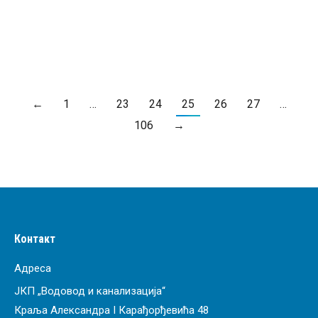
ПРОЧИТАЈ ВИШЕ
←
1
…
23
24
25
26
27
…
106
→
Контакт
Адреса
ЈКП „Водовод и канализација“
Краља Александра I Карађорђевића 48