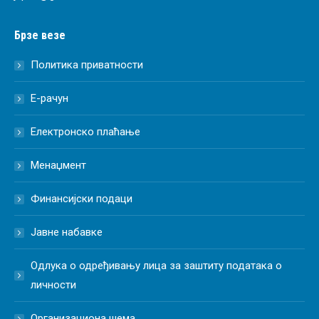
Брзе везе
Политика приватности
Е-рачун
Електронско плаћање
Менаџмент
Финансијски подаци
Јавне набавке
Одлука о одређивању лица за заштиту података о
личности
Организациона шема