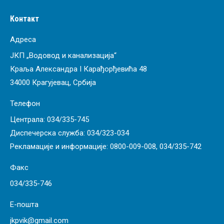
Контакт
Адреса
ЈКП „Водовод и канализација“
Краља Александра I Карађорђевића 48
34000 Крагујевац, Србија
Телефон
Централа:
034/335-745
Диспечерска служба:
034/323-034
Рекламације и информације:
0800-009-008
,
034/335-742
Факс
034/335-746
Е-пошта
jkpvik@gmail.com