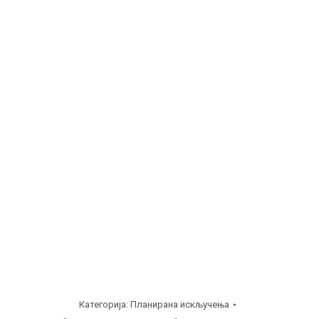
Најава за искључење воде 27.05.2026.
Категорија:
Планирана искључења