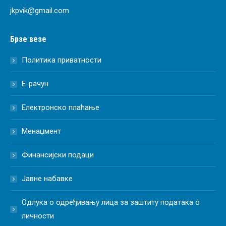
jkpvik@gmail.com
Брзе везе
Политика приватности
Е-рачун
Електронско плаћање
Менаџмент
Финансијски подаци
Јавне набавке
Одлука о одређивању лица за заштиту података о
личности