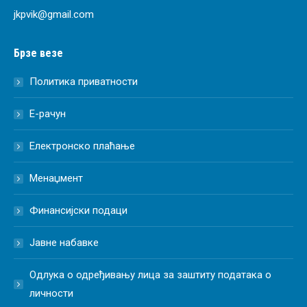
jkpvik@gmail.com
Брзе везе
Политика приватности
Е-рачун
Електронско плаћање
Менаџмент
Финансијски подаци
Јавне набавке
Одлука о одређивању лица за заштиту података о
личности