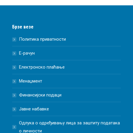
Брзе везе
Политика приватности
Е-рачун
Електронско плаћање
Менаџмент
Финансијски подаци
Јавне набавке
Одлука о одређивању лица за заштиту података
о личности