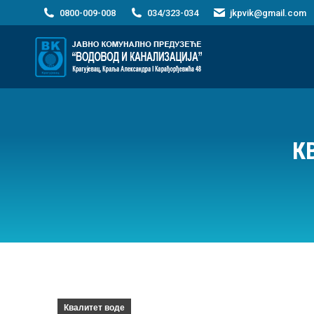
0800-009-008
034/323-034
jkpvik@gmail.com
К
Квалитет воде