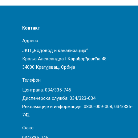
Контакт
Адреса
ЈКП „Водовод и канализација“
Краља Александра I Карађорђевића 48
34000 Крагујевац, Србија
Телефон
Централа:
034/335-745
Диспечерска служба:
034/323-034
Рекламације и информације:
0800-009-008
,
034/335-
742
Факс
034/335-746