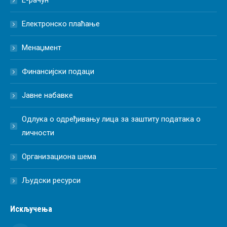
Е-рачун
Електронско плаћање
Менаџмент
Финансијски подаци
Јавне набавке
Одлука о одређивању лица за заштиту података о
личности
Организациона шема
Људски ресурси
Искључења