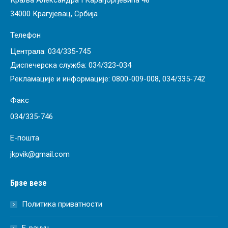
Краља Александра I Карађорђевића 48
34000 Крагујевац, Србија
Телефон
Централа:
034/335-745
Диспечерска служба:
034/323-034
Рекламације и информације:
0800-009-008
,
034/335-742
Факс
034/335-746
Е-пошта
jkpvik@gmail.com
Брзе везе
Политика приватности