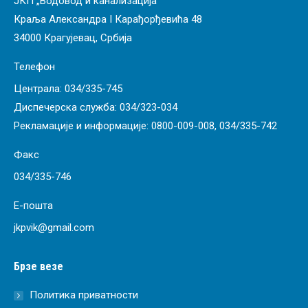
ЈКП „Водовод и канализација“
Краља Александра I Карађорђевића 48
34000 Крагујевац, Србија
Телефон
Централа:
034/335-745
Диспечерска служба:
034/323-034
Рекламације и информације:
0800-009-008
,
034/335-742
Факс
034/335-746
Е-пошта
jkpvik@gmail.com
Брзе везе
Политика приватности