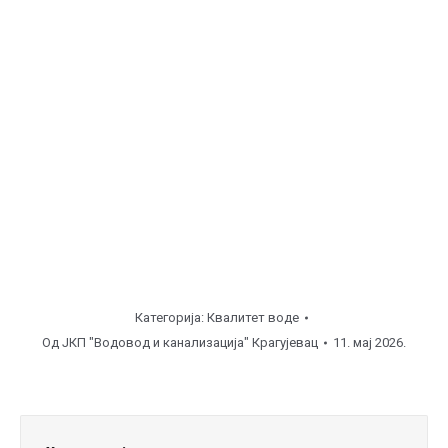
Категорија:
Квалитет воде
Од
ЈКП "Водовод и канализација" Крагујевац
11. мај 2026.