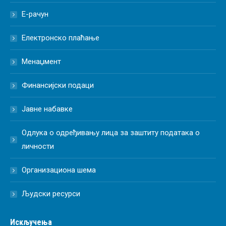
Е-рачун
Електронско плаћање
Менаџмент
Финансијски подаци
Јавне набавке
Одлука о одређивању лица за заштиту података о
личности
Организациона шема
Људски ресурси
Искључења