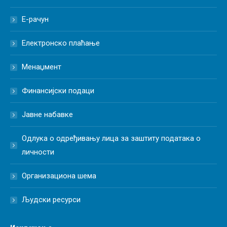
Е-рачун
Електронско плаћање
Менаџмент
Финансијски подаци
Јавне набавке
Одлука о одређивању лица за заштиту података о
личности
Организациона шема
Људски ресурси