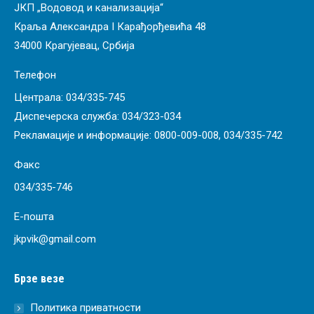
ЈКП „Водовод и канализација“
Краља Александра I Карађорђевића 48
34000 Крагујевац, Србија
Телефон
Централа:
034/335-745
Диспечерска служба:
034/323-034
Рекламације и информације:
0800-009-008
,
034/335-742
Факс
034/335-746
Е-пошта
jkpvik@gmail.com
Брзе везе
Политика приватности