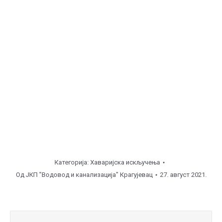
часова ), улична линија.
Аеродром, ул. Атинска 24 ( од
08:00
до
10:00
часова
), прикључак.
Аеродром, ул. Атинска 26 ( од
10:30
до
14:00
часова
), прикључак.
Напомена
Категорија:
Хаваријска искључења
Од
ЈКП "Водовод и канализација" Крагујевац
27. август 2021.