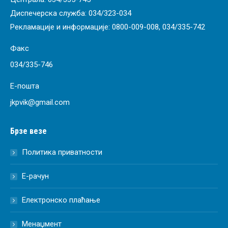
Диспечерска служба:
034/323-034
Рекламације и информације:
0800-009-008
,
034/335-742
Факс
034/335-746
Е-пошта
jkpvik@gmail.com
Брзе везе
Политика приватности
Е-рачун
Електронско плаћање
Менаџмент