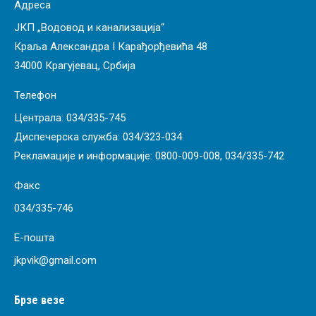
Адреса
ЈКП „Водовод и канализација“
Краља Александра I Карађорђевића 48
34000 Крагујевац, Србија
Телефон
Централа:
034/335-745
Диспечерска служба:
034/323-034
Рекламације и информације:
0800-009-008
,
034/335-742
Факс
034/335-746
Е-пошта
jkpvik@gmail.com
Брзе везе