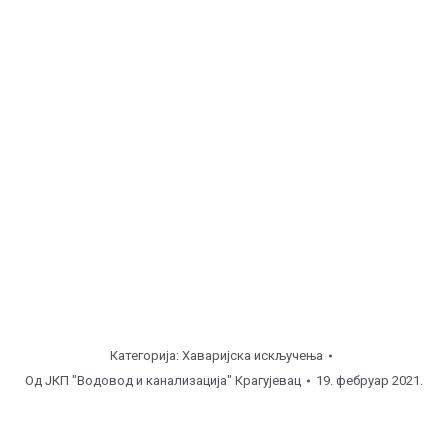
Станово, угао Нате Радуловића и Милоја
Радосављевића ( од
08:00
до
11:00
часова ),
хидрант.
Сушички поток, Клинички Центар – Сушички поток
( од
08:00
до
15:00
часова ), Ø500.
Напомена
Категорија:
Хаваријска искључења
Од
ЈКП "Водовод и канализација" Крагујевац
19. фебруар 2021.