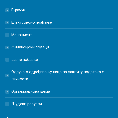
Е-рачун
Електронско плаћање
Менаџмент
Финансијски подаци
Јавне набавке
Одлука о одређивању лица за заштиту података о
личности
Организациона шема
Људски ресурси