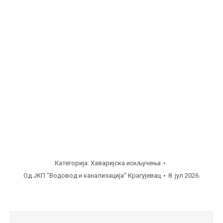
Мале Пчелице, ул. Малајничка ( од
08:00
до
12:00
часова ), поправка прикључка.
Бресница, ул. Николе Марковића ( од
12:00
до
15:00
часова ), поправка уличне линије.
Напомена
Категорија:
Хаваријска искључења
Од
ЈКП "Водовод и канализација" Крагујевац
8. јул 2026.