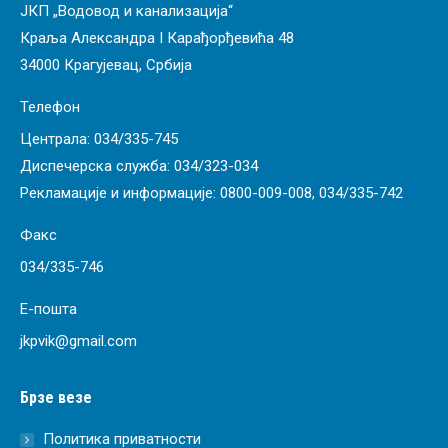
ЈКП „Водовод и канализација“
Краља Александра I Карађорђевића 48
34000 Крагујевац, Србија
Телефон
Централа:
034/335-745
Диспечерска служба:
034/323-034
Рекламације и информације:
0800-009-008
,
034/335-742
Факс
034/335-746
Е-пошта
jkpvik@gmail.com
Брзе везе
Политика приватности