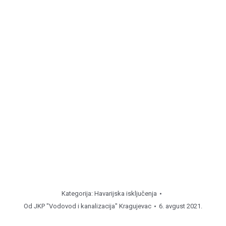
Grošnica, ul. Rovinjska 8 ( od
08:00
do
11:00
časova ),
hidrant.
Grošnica, ul. Oktobarskih Žrtava 1 ( od
11:00
do
13:00
časova ), priključak.
Petrovac, ugao Mlavska – Solinska ( od
13:00
do
15:00
časova ), popravka priključka.
Napomena
Kategorija:
Havarijska isključenja
Od
JKP "Vodovod i kanalizacija" Kragujevac
6. avgust 2021.