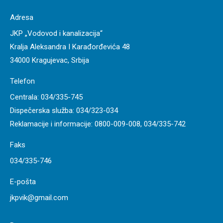
Adresa
JKP „Vodovod i kanalizacija“
Kralja Aleksandra I Karađorđevića 48
34000 Kragujevac, Srbija
Telefon
Centrala:
034/335-745
Dispečerska služba:
034/323-034
Reklamacije i informacije:
0800-009-008
,
034/335-742
Faks
034/335-746
E-pošta
jkpvik@gmail.com