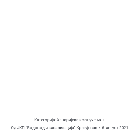
Грошница, ул. Ровињска 8 ( од
08:00
до
11:00
часова ), хидрант.
Грошница, ул. Октобарских Жртава 1 ( од
11:00
до
13:00
часова ), прикључак.
Петровац, угао Млавска – Солинска ( од
13:00
до
15:00
часова ), поправка прикључка.
Напомена
Категорија:
Хаваријска искључења
Од
ЈКП "Водовод и канализација" Крагујевац
6. август 2021.