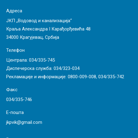
Адреса
ЈКП „Водовод и канализација“
Краља Александра I Карађорђевића 48
34000 Крагујевац, Србија
Телефон
Централа:
034/335-745
Диспечерска служба:
034/323-034
Рекламације и информације:
0800-009-008
,
034/335-742
Факс
034/335-746
Е-пошта
jkpvik@gmail.com