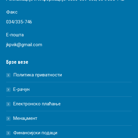
Факс
034/335-746
Е-пошта
jkpvik@gmail.com
Брзе везе
Политика приватности
Е-рачун
Електронско плаћање
Менаџмент
Финансијски подаци