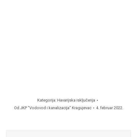
kvar u šahti.
Centar, ul. Cara Lazara 78 ( od
10:00
do
12:00
časova ),
kvar u šahti.
Višnjak, ul. Petra Ubavkića ( od
12:00
do
14:00
časova ),
popravka zatvarača.
Napomena
Kategorija:
Havarijska isključenja
Od
JKP "Vodovod i kanalizacija" Kragujevac
4. februar 2022.