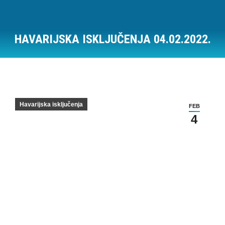
HAVARIJSKA ISKLJUČENJA 04.02.2022.
Vi ste ovde:
Havarijska isključenja
FEB
4
Havarijska isključenja na dan 04.02.2022.