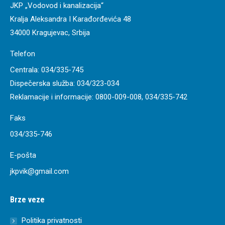
JKP „Vodovod i kanalizacija“
Kralja Aleksandra I Karađorđevića 48
34000 Kragujevac, Srbija
Telefon
Centrala:
034/335-745
Dispečerska služba:
034/323-034
Reklamacije i informacije:
0800-009-008
,
034/335-742
Faks
034/335-746
E-pošta
jkpvik@gmail.com
Brze veze
Politika privatnosti