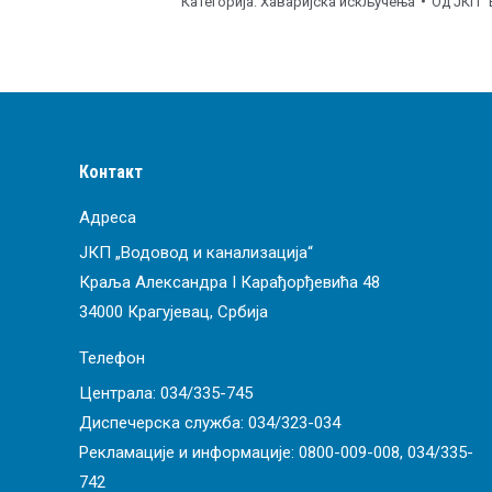
Категорија:
Хаваријска искључења
Од
ЈКП "
Контакт
Адреса
ЈКП „Водовод и канализација“
Краља Александра I Карађорђевића 48
34000 Крагујевац, Србија
Телефон
Централа:
034/335-745
Диспечерска служба:
034/323-034
Рекламације и информације:
0800-009-008
,
034/335-
742