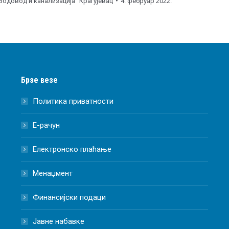
Водовод и канализација" Крагујевац
4. фебруар 2022.
Брзе везе
Политика приватности
Е-рачун
Електронско плаћање
Менаџмент
Финансијски подаци
Јавне набавке