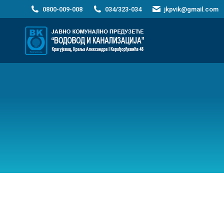
0800-009-008
034/323-034
jkpvik@gmail.com