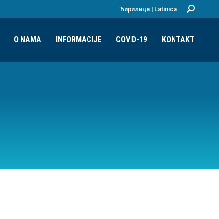
Ћирилица
|
Latinica
Pretraga:
O NAMA
INFORMACIJE
COVID-19
KONTAKT