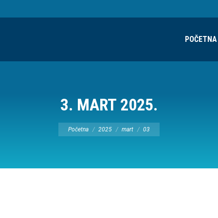
POČETNA
3. MART 2025.
Vi ste ovde:
Početna
2025
mart
03