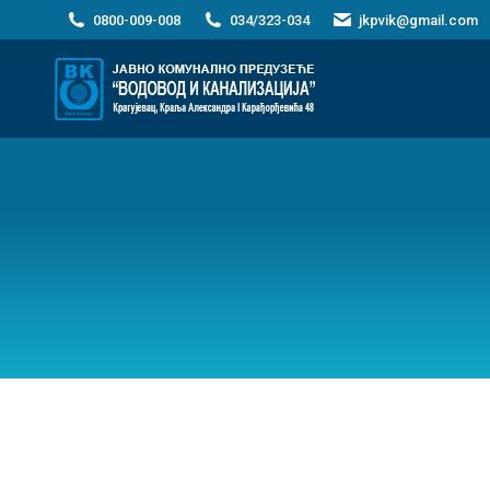
0800-009-008
034/323-034
jkpvik@gmail.com