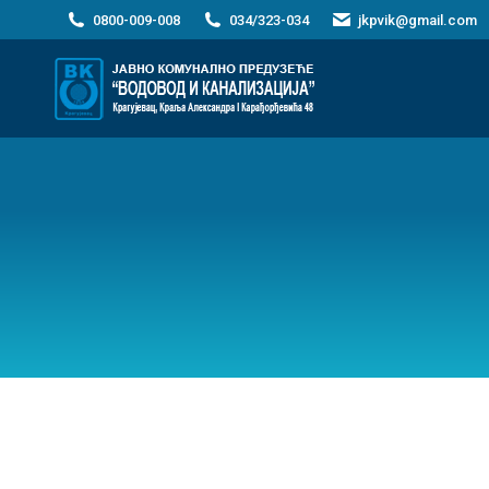
0800-009-008
034/323-034
jkpvik@gmail.com