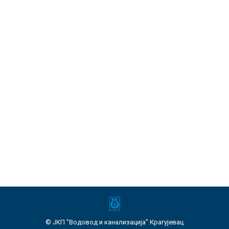
Хаваријска искључења 23.11.2020.
Хаваријска искључења
Од
ЈКП "Водовод и канализација" Крагујевац
23. новембар 2020.
ДНЕВНИ ПЛАН ИСКЉУЧЕЊА ВОДОВОДНИХ
ЛИНИЈА ЗБОГ ПОПРАВКЕ КВАРОВА: Корићани,
ул. Луке Ивковића бр.27 ( од
07:00
до
10:00
часова ), прикључак.
© ЈКП ”Водовод и канализација” Крагујевац