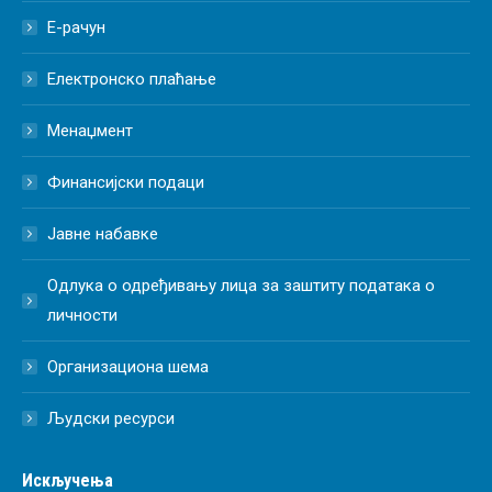
Е-рачун
Електронско плаћање
Менаџмент
Финансијски подаци
Јавне набавке
Одлука о одређивању лица за заштиту података о
личности
Организациона шема
Људски ресурси
Искључења