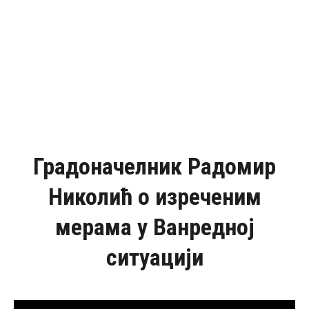
Градоначелник Радомир
Николић о изреченим
мерама у Ванредној
ситуацији