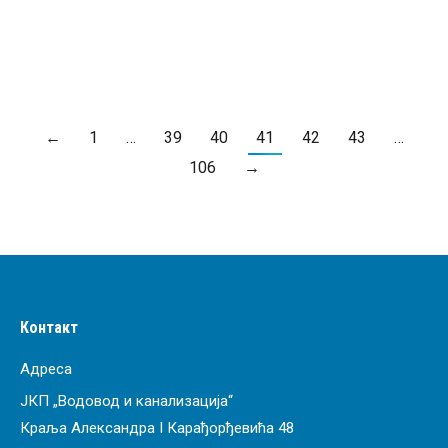
ПРОЧИТАЈ ВИШЕ
←
1
…
39
40
41
42
43
…
106
→
Контакт
Адреса
ЈКП „Водовод и канализација“
Краља Александра I Карађорђевића 48