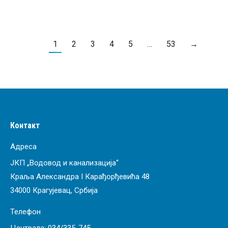
1
2
3
4
5
…
53
→
Контакт
Адреса
ЈКП „Водовод и канализација“
Краља Александра I Карађорђевића 48
34000 Крагујевац, Србија
Телефон
Централа:
034/335-745