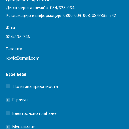
Диспечерска служба:
034/323-034
Рекламације и информације:
0800-009-008
,
034/335-742
Факс
034/335-746
Е-пошта
jkpvik@gmail.com
Брзе везе
Политика приватности
Е-рачун
Електронско плаћање
Менаџмент