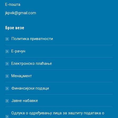
Е-пошта
jkpvik@gmail.com
Брзе везе
Политика приватности
Е-рачун
Електронско плаћање
Менаџмент
Финансијски подаци
Јавне набавке
Одлука о одређивању лица за заштиту података о