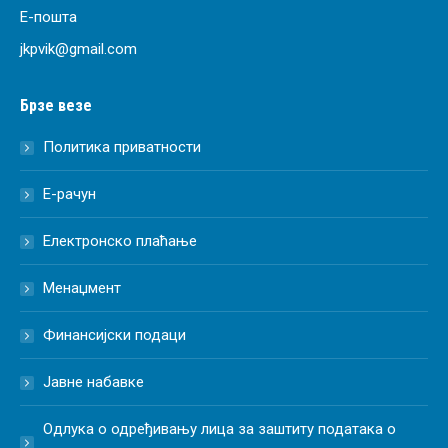
Е-пошта
jkpvik@gmail.com
Брзе везе
Политика приватности
Е-рачун
Електронско плаћање
Менаџмент
Финансијски подаци
Јавне набавке
Одлука о одређивању лица за заштиту података о