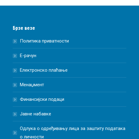
Брзе везе
Политика приватности
Е-рачун
Електронско плаћање
Менаџмент
Финансијски подаци
Јавне набавке
Одлука о одређивању лица за заштиту података
о личности