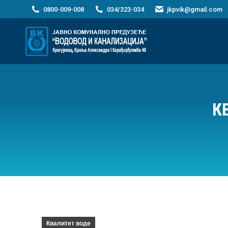
0800-009-008
034/323-034
jkpvik@gmail.com
К
Квалитет воде