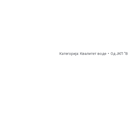
Категорија:
Квалитет воде
Од
ЈКП "В