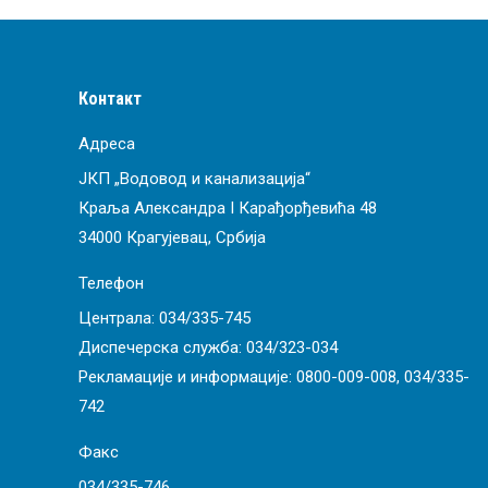
Контакт
Адреса
ЈКП „Водовод и канализација“
Краља Александра I Карађорђевића 48
34000 Крагујевац, Србија
Телефон
Централа:
034/335-745
Диспечерска служба:
034/323-034
Рекламације и информације:
0800-009-008
,
034/335-
742
Факс
034/335-746