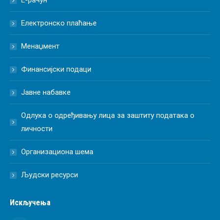
Е-рачун
Електронско плаћање
Менаџмент
Финансијски подаци
Јавне набавке
Одлука о одређивању лица за заштиту података о
личности
Организациона шема
Људски ресурси
Искључења