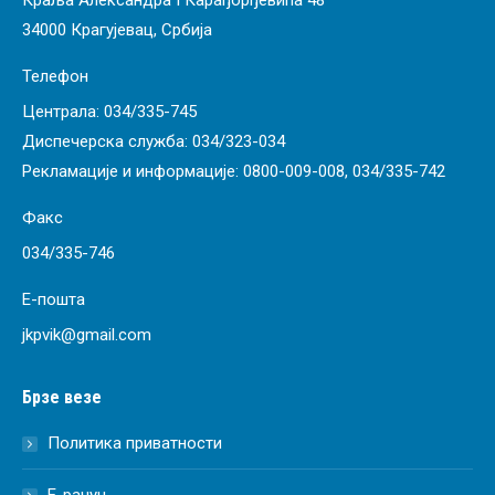
Краља Александра I Карађорђевића 48
34000 Крагујевац, Србија
Телефон
Централа:
034/335-745
Диспечерска служба:
034/323-034
Рекламације и информације:
0800-009-008
,
034/335-742
Факс
034/335-746
Е-пошта
jkpvik@gmail.com
Брзе везе
Политика приватности