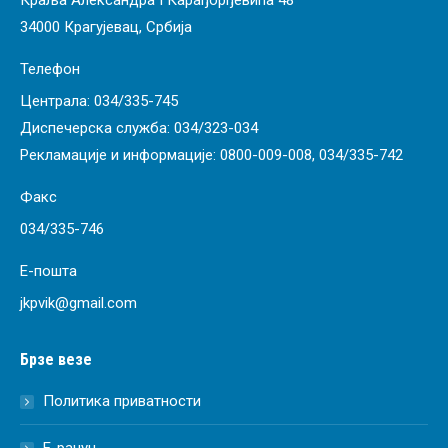
Краља Александра I Карађорђевића 48
34000 Крагујевац, Србија
Телефон
Централа:
034/335-745
Диспечерска служба:
034/323-034
Рекламације и информације:
0800-009-008
,
034/335-742
Факс
034/335-746
Е-пошта
jkpvik@gmail.com
Брзе везе
Политика приватности