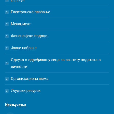
Е-рачун
Електронско плаћање
Менаџмент
Финансијски подаци
Јавне набавке
Одлука о одређивању лица за заштиту података о
личности
Организациона шема
Људски ресурси
Искључења