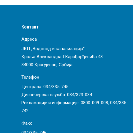
Контакт
Адреса
ЈКП „Водовод и канализација“
Краља Александра I Карађорђевића 48
34000 Крагујевац, Србија
Телефон
Централа:
034/335-745
Диспечерска служба:
034/323-034
Рекламације и информације:
0800-009-008
,
034/335-
742
Факс
034/335-746