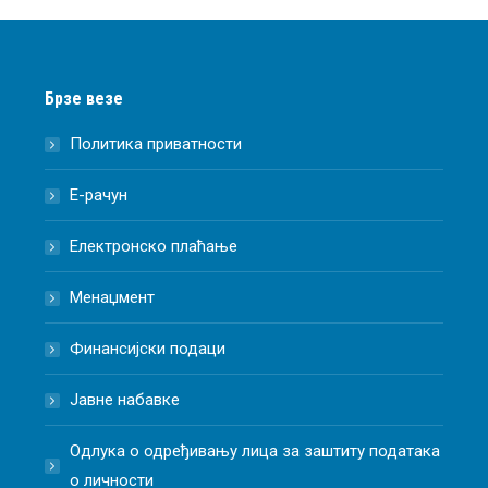
Брзе везе
Политика приватности
Е-рачун
Електронско плаћање
Менаџмент
Финансијски подаци
Јавне набавке
Одлука о одређивању лица за заштиту података
о личности