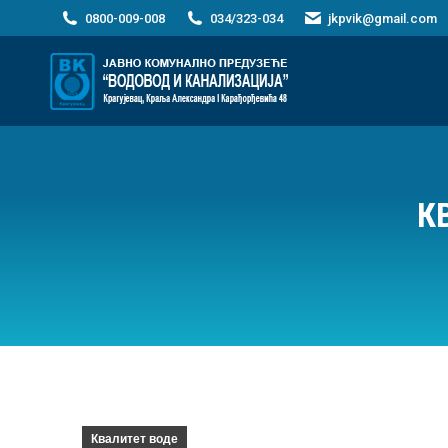
0800-009-008
034/323-034
jkpvik@gmail.com
К
Квалитет воде