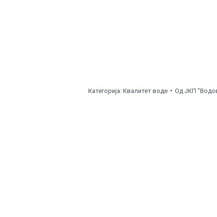
Категорија:
Квалитет воде
Од
ЈКП "Водов