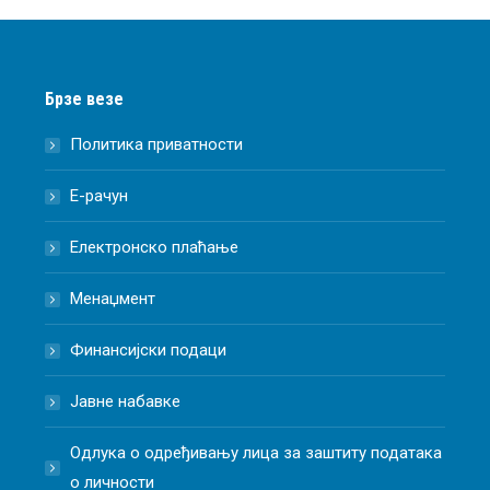
Брзе везе
Политика приватности
Е-рачун
Електронско плаћање
Менаџмент
Финансијски подаци
Јавне набавке
Одлука о одређивању лица за заштиту података
о личности