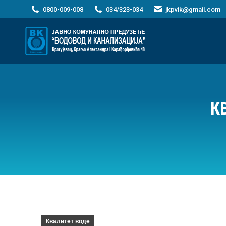
0800-009-008
034/323-034
jkpvik@gmail.com
К
Квалитет воде