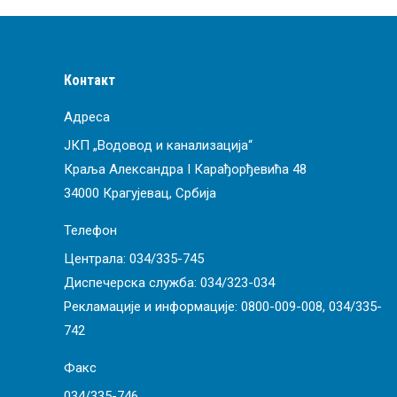
Контакт
Адреса
ЈКП „Водовод и канализација“
Краља Александра I Карађорђевића 48
34000 Крагујевац, Србија
Телефон
Централа:
034/335-745
Диспечерска служба:
034/323-034
Рекламације и информације:
0800-009-008
,
034/335-
742
Факс
034/335-746