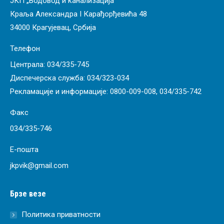
ЈКП „Водовод и канализација“
Краља Александра I Карађорђевића 48
34000 Крагујевац, Србија
Телефон
Централа:
034/335-745
Диспечерска служба:
034/323-034
Рекламације и информације:
0800-009-008
,
034/335-742
Факс
034/335-746
Е-пошта
jkpvik@gmail.com
Брзе везе
Политика приватности