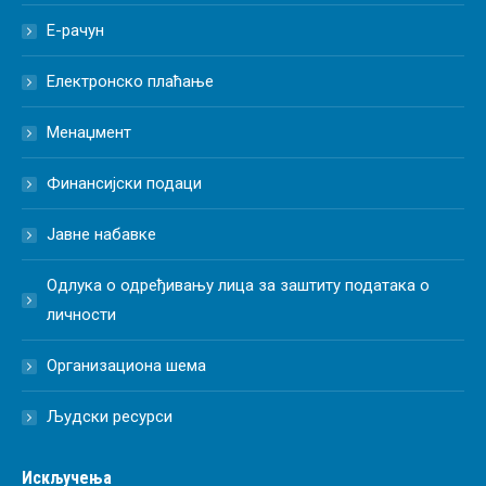
Е-рачун
Електронско плаћање
Менаџмент
Финансијски подаци
Јавне набавке
Одлука о одређивању лица за заштиту података о
личности
Организациона шема
Људски ресурси
Искључења