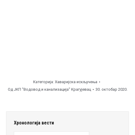
часова ), прикључак.
Станово, угао Нате Радуновић – Видовданска ( од
17:00
до
19:00
часова ), улична линија.
Напомена
Категорија:
Хаваријска искључења
Од
ЈКП "Водовод и канализација" Крагујевац
30. октобар 2020.
Хронологија вести