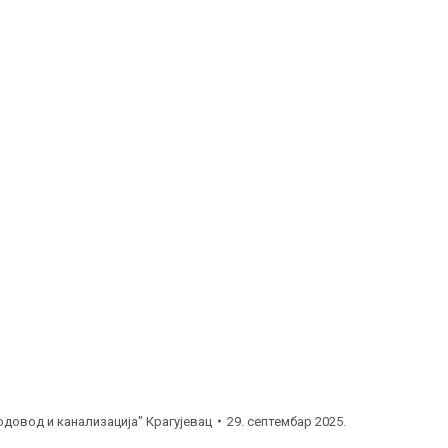
0
часова ), поправка уличне линије.
00
часова ), замена хидранта.
асова ), поправка уличне линије.
о
12:00
часова ), поправка уличне линије.
гљеше ( од
12:00
до
16:00
часова ), поправка кућног
о
12:00
часова ), поправка уличне линије.
сова ), поправка уличне линије.
00
часова ), поправка уличне линије.
одовод и канализација" Крагујевац
29. септембар 2025.