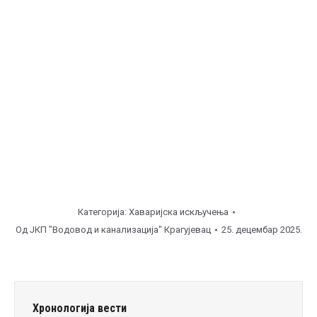
БагремаР, ул. Друге Крајишке бригаде ( од
12:00
до
16:00
часова ), поправка уличне линије.
Ђурисело, ул. Липарски пут ( од
16:00
до
19:00
часова ), поправка уличне линије.
Напомена
Категорија:
Хаваријска искључења
Од
ЈКП "Водовод и канализација" Крагујевац
25. децембар 2025.
Хронологија вести