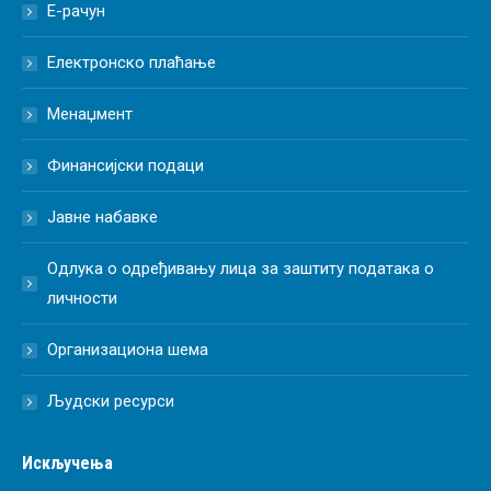
Е-рачун
Електронско плаћање
Менаџмент
Финансијски подаци
Јавне набавке
Одлука о одређивању лица за заштиту података о
личности
Организациона шема
Људски ресурси
Искључења