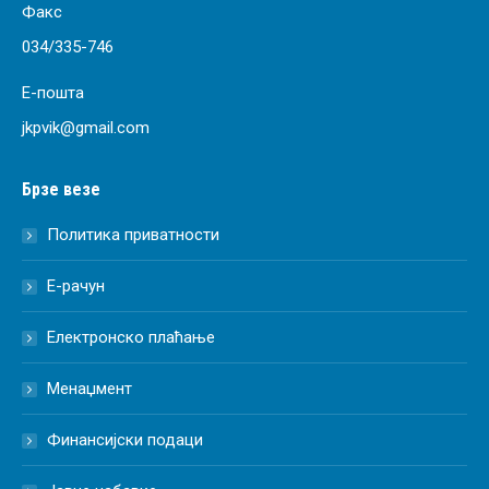
Факс
034/335-746
Е-пошта
jkpvik@gmail.com
Брзе везе
Политика приватности
Е-рачун
Електронско плаћање
Менаџмент
Финансијски подаци